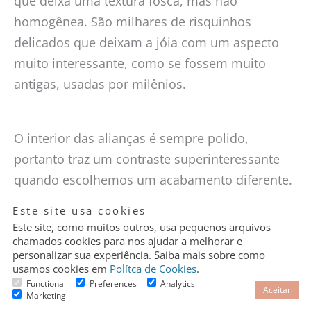
que deixa uma textura fosca, mas não
homogênea. São milhares de risquinhos
delicados que deixam a jóia com um aspecto
muito interessante, como se fossem muito
antigas, usadas por milênios.
O interior das alianças é sempre polido,
portanto traz um contraste superinteressante
quando escolhemos um acabamento diferente.
Granular
Este site usa cookies
Cookie
Control
Este site, como muitos outros, usa pequenos arquivos
chamados cookies para nos ajudar a melhorar e
personalizar sua experiência. Saiba mais sobre como
usamos cookies em
Polítca de Cookies
.
Functional
Preferences
Analytics
Aceitar
Marketing