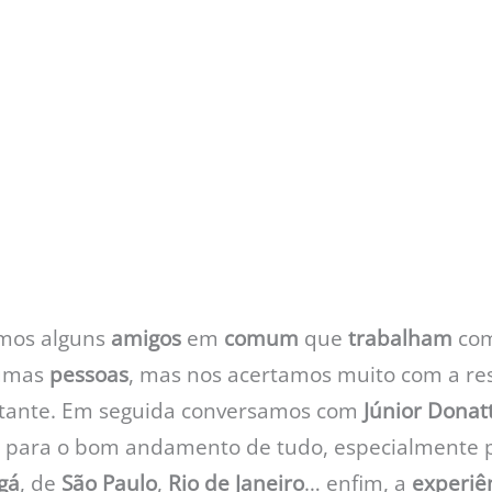
mos alguns
amigos
em
comum
que
trabalham
co
gumas
pessoas
, mas nos acertamos muito com a re
tante. Em seguida conversamos com
Júnior Donat
para o bom andamento de tudo, especialmente 
gá
, de
São Paulo
,
Rio de Janeiro
… enfim, a
experiê