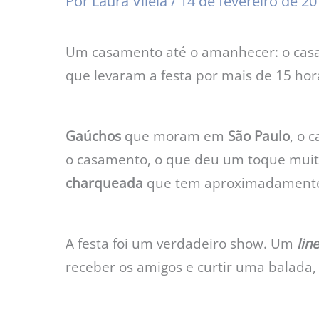
Por
Laura Vilela
/
14 de fevereiro de 2
Um casamento até o amanhecer: o ca
que levaram a festa por mais de 15 ho
Gaúchos
que moram em
São Paulo
, o 
o casamento, o que deu um toque mui
charqueada
que tem aproximadamen
A festa foi um verdadeiro show. Um
l
in
receber os amigos e curtir uma balada