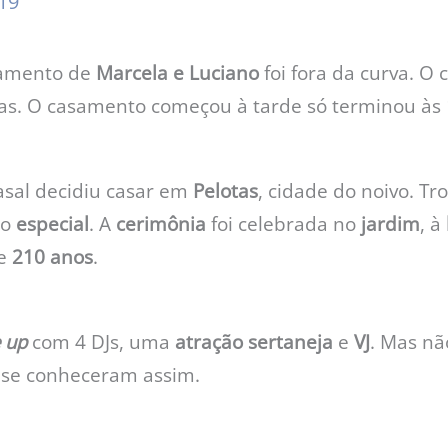
019
samento de
Marcela e Luciano
foi fora da curva. O
ras. O casamento começou à tarde só terminou às
casal decidiu casar em
Pelotas
, cidade do noivo. T
to
especial
. A
cerimônia
foi celebrada no
jardim
, à
te
210 anos
.
e up
com 4 DJs, uma
atração sertaneja
e
VJ
. Mas nã
, se conheceram assim.