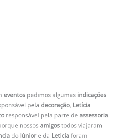
m
eventos
pedimos algumas
indicações
sponsável pela
decoração
,
Letícia
to
responsável pela parte de
assessoria
.
porque nossos
amigos
todos viajaram
ncia
do
Júnior
e da
Leticia
foram