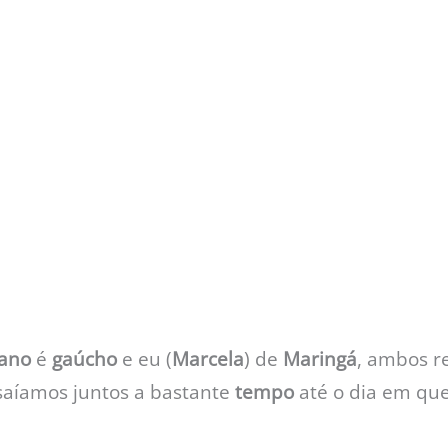
iano
é
gaúcho
e eu (
Marcela
) de
Maringá
, ambos r
 saíamos juntos a bastante
tempo
até o dia em qu