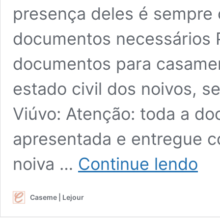
presença deles é sempre o
documentos necessários
documentos para casament
estado civil dos noivos, se
Viúvo: Atenção: toda a do
apresentada e entregue c
Casam
noiva …
Continue lendo
civil:
enten
as
Caseme | Lejour
taxas,
prazos
e