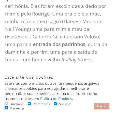
cerimônia. Elas foram escolhidas a dedo por
mim e pelo Rodrigo. Uma pra ele e a mãe,
minha mãe e meu sogro (Harvest Moon de
Neil Young) uma para mim e meu pai
(Esotérico – Gilberto Gil e Caetano Veloso)
uma para a
entrada dos padrinhos
, outra da
daminha e por fim, uma para a saída de
todos – um bom e velho
Rolling Stones
.
Granular
Este site usa cookies
Cookie
Control
Este site, como muitos outros, usa pequenos arquivos
chamados cookies para nos ajudar a melhorar e
personalizar sua experiência. Saiba mais sobre como
Padrinhos e madrinhas:
usamos cookies em
Polítca de Cookies
.
Functional
Preferences
Analytics
Aceitar
Marketing