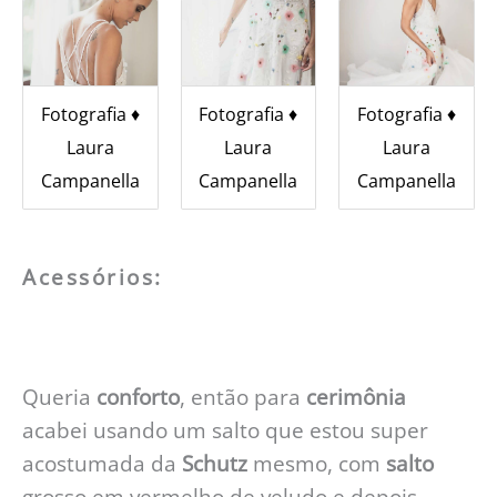
Fotografia ♦︎
Fotografia ♦︎
Fotografia ♦︎
Laura
Laura
Laura
Campanella
Campanella
Campanella
Acessórios:
Queria
conforto
, então para
cerimônia
acabei usando um salto que estou super
acostumada da
Schutz
mesmo, com
salto
grosso em vermelho de veludo e depois