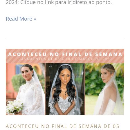
2024: Clique no link para ir direto ao ponto.
Read More »
ACONTECEU
NO
FINAL
DE
SEMANA
DE
05
a
10
ACONTECEU NO FINAL DE SEMANA DE 05