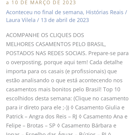
DE
a 10 DE MARÇO DE 2023
MARÇO
Aconteceu no final de semana
,
Histórias Reais
/
DE
Laura Vilela
/
13 de abril de 2023
2023
ACOMPANHE OS CLIQUES DOS
MELHORES CASAMENTOS PELO BRASIL,
POSTADOS NAS REDES SOCIAIS. Prepare-se para
o overposting, porque aqui tem! Cada detalhe
importa para os casais (e profissionais) que
estão analisando o que está acontecendo nos
casamentos mais bonitos pelo Brasil! Top 10
escolhidos desta semana: (Clique no casamento
para ir direto para ele ;-)) ◊ Casamento Giulia e
Patrick – Angra dos Reis – RJ ◊ Casamento Ana e
Felipe – Brotas – SP ◊ Casamento Bárbara e
Jonas – Espelho das Águas – Búzios – RJ ◊