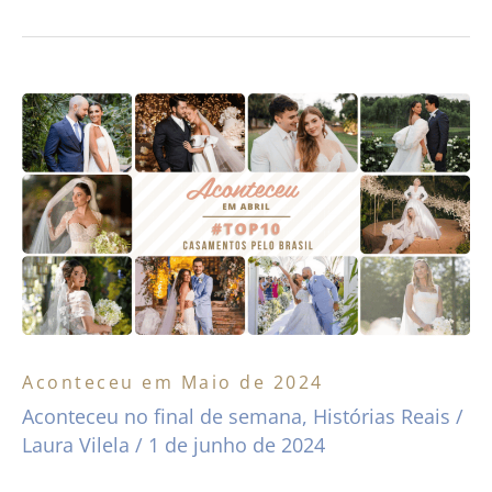
Aconteceu
em
Maio
de
2024
Aconteceu em Maio de 2024
Aconteceu no final de semana
,
Histórias Reais
/
Laura Vilela
/
1 de junho de 2024