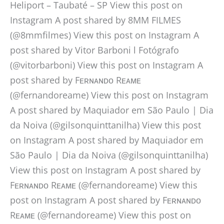
Heliport – Taubaté – SP View this post on
Instagram A post shared by 8MM FILMES
(@8mmfilmes) View this post on Instagram A
post shared by Vitor Barboni l Fotógrafo
(@vitorbarboni) View this post on Instagram A
post shared by Fᴇʀɴᴀɴᴅᴏ Rᴇᴀᴍᴇ
(@fernandoreame) View this post on Instagram
A post shared by Maquiador em São Paulo | Dia
da Noiva (@gilsonquinttanilha) View this post
on Instagram A post shared by Maquiador em
São Paulo | Dia da Noiva (@gilsonquinttanilha)
View this post on Instagram A post shared by
Fᴇʀɴᴀɴᴅᴏ Rᴇᴀᴍᴇ (@fernandoreame) View this
post on Instagram A post shared by Fᴇʀɴᴀɴᴅᴏ
Rᴇᴀᴍᴇ (@fernandoreame) View this post on