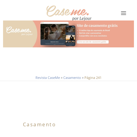
Ir
para
o
conteúdo
Revista CaseMe
»
Casamento
»
Página 241
Casamento