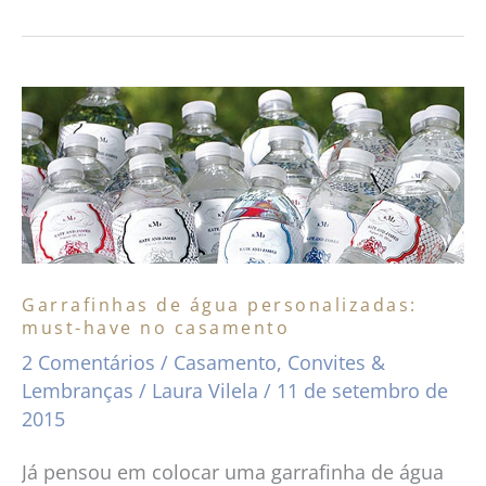
Garrafinhas
de
água
personalizadas:
must-
have
no
Garrafinhas de água personalizadas:
must-have no casamento
casamento
2 Comentários
/
Casamento
,
Convites &
Lembranças
/
Laura Vilela
/
11 de setembro de
2015
Já pensou em colocar uma garrafinha de água