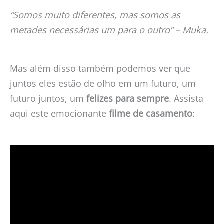
“Somos muito diferentes, mas somos as
metades necessárias um para o outro” – Muka.
Mas além disso também podemos ver que
juntos eles estão de olho em um futuro, um
futuro juntos, um
felizes para sempre
. Assista
aqui este emocionante
filme de casamento
: