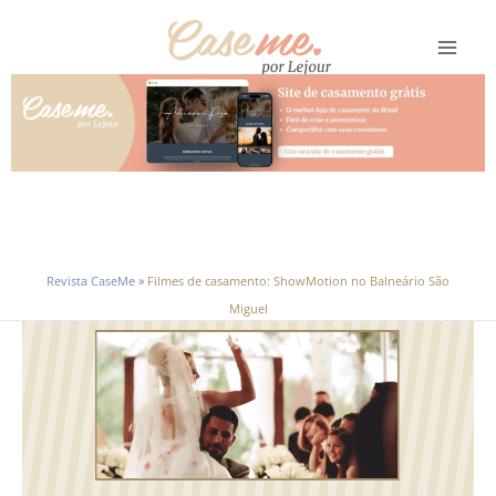
Ir
para
o
conteúdo
Revista CaseMe
»
Filmes de casamento: ShowMotion no Balneário São
Miguel