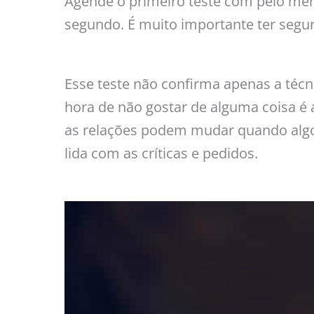
Agende o primeiro teste com pelo meno
segundo. É muito importante ter segu
Esse teste não confirma apenas a téc
hora de não gostar de alguma coisa é 
as relações podem mudar quando algo n
lida com as críticas e pedidos.