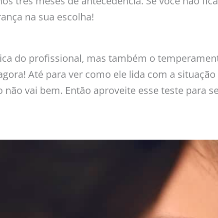
s três meses de antecedência. Se você não ficar
rança na sua escolha!
nica do profissional, mas também o temperament
agora! Até para ver como ele lida com a situaçã
ão vai bem. Então aproveite esse teste para se