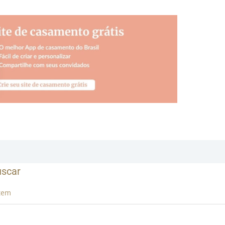
uscar
tem