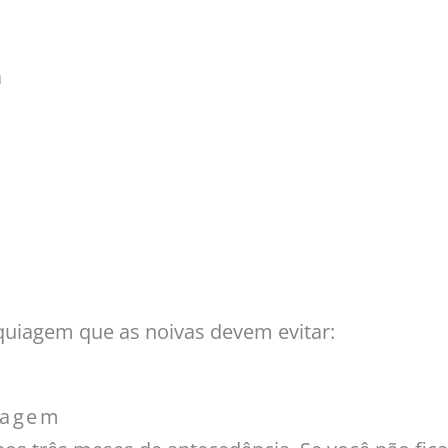
a
uiagem que as noivas devem evitar:
iagem