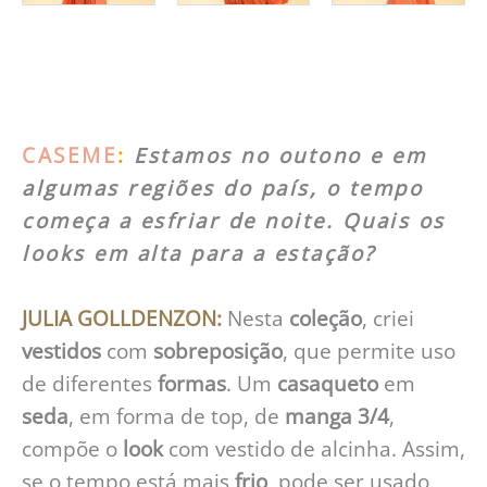
CASEME
:
Estamos no outono e em
algumas regiões do país, o tempo
começa a esfriar de noite. Quais os
looks em alta para a estação?
JULIA GOLLDENZON:
Nesta
coleção
, criei
vestidos
com
sobreposição
, que permite uso
de diferentes
formas
. Um
casaqueto
em
seda
, em forma de top, de
manga 3/4
,
compõe o
look
com vestido de alcinha. Assim,
se o tempo está mais
frio
, pode ser usado