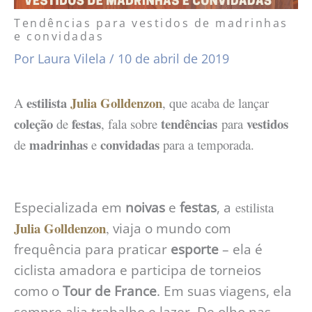
Tendências para vestidos de madrinhas
e convidadas
Por
Laura Vilela
/
10 de abril de 2019
estilista
Julia Golldenzon
A
, que acaba de lançar
coleção
festas
tendências
vestidos
de
, fala sobre
para
madrinhas
convidadas
de
e
para a temporada.
Especializada em
noivas
e
festas
, a
estilista
Julia Golldenzon
,
viaja o mundo com
frequência para praticar
esporte
– ela é
ciclista amadora e participa de torneios
como o
Tour de France
. Em suas viagens, ela
sempre alia trabalho e lazer. De olho nas