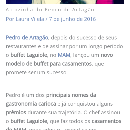
A cozinha do Pedro de Artagão
Por
Laura Vilela
/
7 de junho de 2016
Pedro de Artagão
, depois do sucesso de seus
restaurantes e de assinar por um longo período
o
buffet Laguiole
, no
MAM
, lançou um
novo
modelo de buffet
para casamentos
, que
promete ser um sucesso.
Pedro é um dos
principais nomes da
gastronomia carioca
e já conquistou alguns
prêmios
durante sua trajetória. O chef assinou
o
buffet Laguiole
, que faz todos os
casamentos
do
MAM
, onde adquiriu expertise em