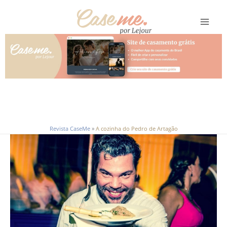
Ir
para
o
conteúdo
Revista CaseMe
»
A cozinha do Pedro de Artagão