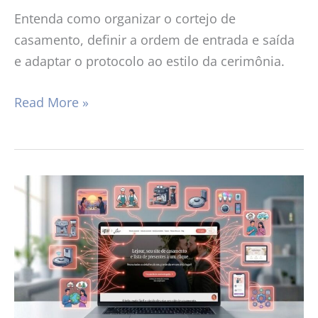
Entenda como organizar o cortejo de
casamento, definir a ordem de entrada e saída
e adaptar o protocolo ao estilo da cerimônia.
Read More »
Lista
de
presentes
de
casamento
moderna:
o