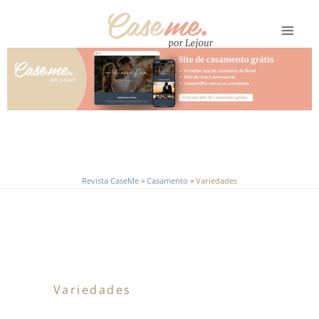
Ir
para
o
conteúdo
Revista CaseMe
»
Casamento
»
Variedades
Variedades