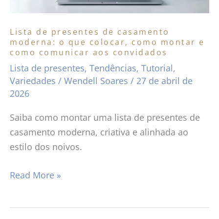
que
colocar,
Lista de presentes de casamento
como
moderna: o que colocar, como montar e
como comunicar aos convidados
montar
Lista de presentes
,
Tendências
,
Tutorial
,
e
Variedades
/
Wendell Soares
/
27 de abril de
como
2026
comunicar
aos
Saiba como montar uma lista de presentes de
convidados
casamento moderna, criativa e alinhada ao
estilo dos noivos.
Read More »