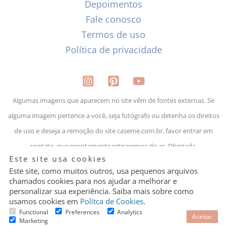
Depoimentos
Fale conosco
Termos de uso
Política de privacidade
Algumas imagens que aparecem no site vêm de fontes externas. Se
alguma imagem pertence a você, seja fotógrafo ou detenha os direitos
de uso e deseja a remoção do site caseme.com.br, favor entrar em
contato, que prontamente retiraremos do ar. Obrigada.
Granular
Este site usa cookies
Cookie
Control
Este site, como muitos outros, usa pequenos arquivos
chamados cookies para nos ajudar a melhorar e
personalizar sua experiência. Saiba mais sobre como
Lejour Presentes LTDA | CNPJ: 29.009.8111/0001-35
usamos cookies em
Polítca de Cookies
.
Um site de casamento por quem faz casamento
Functional
Preferences
Analytics
Aceitar
Marketing