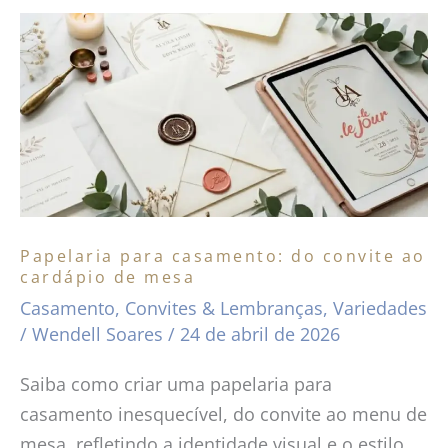
Papelaria
para
casamento:
do
convite
ao
cardápio
de
Papelaria para casamento: do convite ao
mesa
cardápio de mesa
Casamento
,
Convites & Lembranças
,
Variedades
/
Wendell Soares
/
24 de abril de 2026
Saiba como criar uma papelaria para
casamento inesquecível, do convite ao menu de
mesa, refletindo a identidade visual e o estilo