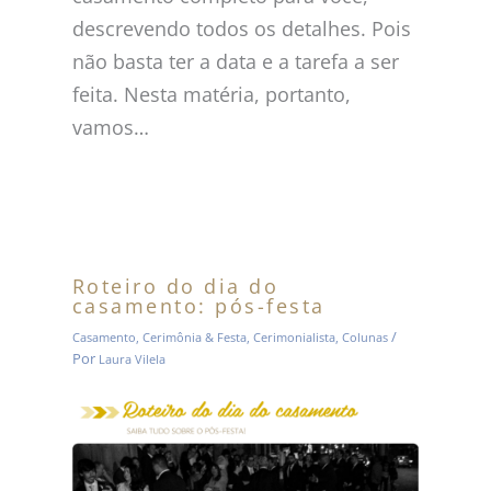
descrevendo todos os detalhes. Pois
não basta ter a data e a tarefa a ser
feita. Nesta matéria, portanto,
vamos…
Roteiro do dia do
casamento: pós-festa
/
Casamento
,
Cerimônia & Festa
,
Cerimonialista
,
Colunas
Por
Laura Vilela