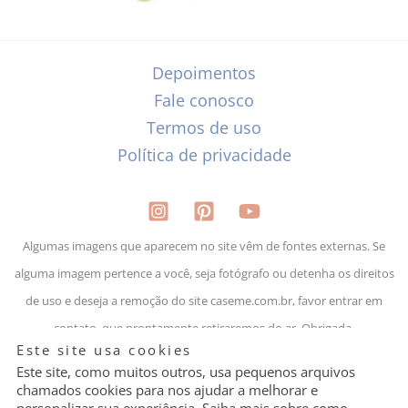
Depoimentos
Fale conosco
Termos de uso
Política de privacidade
Algumas imagens que aparecem no site vêm de fontes externas. Se
alguma imagem pertence a você, seja fotógrafo ou detenha os direitos
de uso e deseja a remoção do site caseme.com.br, favor entrar em
contato, que prontamente retiraremos do ar. Obrigada.
Granular
Este site usa cookies
Cookie
Control
Este site, como muitos outros, usa pequenos arquivos
chamados cookies para nos ajudar a melhorar e
personalizar sua experiência. Saiba mais sobre como