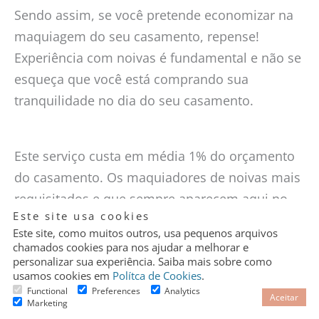
Sendo assim, se você pretende economizar na
maquiagem do seu casamento, repense!
Experiência com noivas é fundamental e não se
esqueça que você está comprando sua
tranquilidade no dia do seu casamento.
Este serviço custa em média 1% do orçamento
do casamento. Os maquiadores de noivas mais
requisitados e que sempre aparecem aqui no
Granular
Este site usa cookies
Cookie
Caseme
na coluna
Aconteceu no Final de
Control
Este site, como muitos outros, usa pequenos arquivos
Semana
, cobram entre R$3.000,00 e R$
chamados cookies para nos ajudar a melhorar e
12.000,00.
personalizar sua experiência. Saiba mais sobre como
usamos cookies em
Polítca de Cookies
.
Functional
Preferences
Analytics
Aceitar
Marketing
O que deve ser conversado antes de