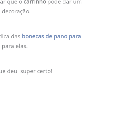
tar que o
carrinho
pode dar um
a decoração.
dica das
bonecas de pano para
 para elas.
e deu super certo!