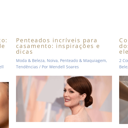
s
o:
Penteados incríveis para
Co
de
casamento: inspirações e
do
dicas
el
Moda & Beleza
,
Noiva
,
Penteado & Maquiagem
,
2 Co
ll
Tendências
/ Por
Wendell Soares
Bele