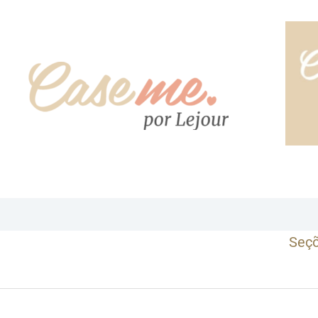
Ir
para
o
conteúdo
Seç