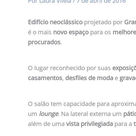
Por
Laura Vilela
/
7 de abril de 2016
Edifício neoclássico
projetado por
Gra
é o mais
novo espaço
para os
melhore
procurados
.
O lugar reconhecido por suas
exposiç
casamentos
,
desfiles de moda
e
grava
O salão tem capacidade para aproxi
um
lounge
. Na lateral externa um
páti
além de uma
vista privilegiada
para a