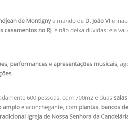
ndjean de Montigny
a mando de
D. João VI
e inau
s casamentos no RJ
, e
não deixa dúvidas: ela vai 
ões
,
performances
e
apresentações musicais
, a
ções
.
madamente 600 pessoas, com 700m2 e duas
salas
o amplo
e aconchegante, com
plantas
,
bancos de
tradicional Igreja de Nossa Senhora da Candelári