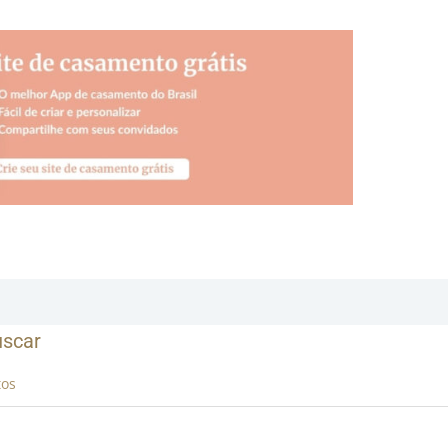
uscar
tos