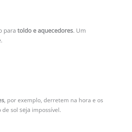
o para
toldo e aquecedores
. Um
e.
es
, por exemplo, derretem na hora e os
seja
 de sol
impossível.