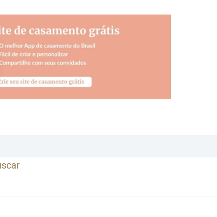
uscar
r