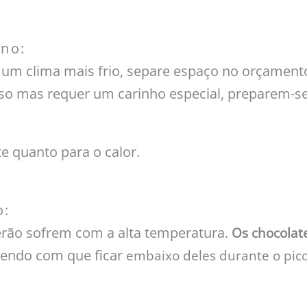
rno:
um clima mais frio, separe espaço no orçament
so mas requer um carinho especial, preparem-s
te quanto para o calor.
o:
erão sofrem com a alta temperatura.
Os chocolat
zendo com que ficar
embaixo deles durante o pico