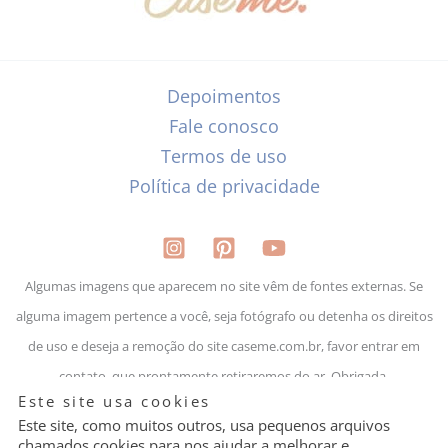
Depoimentos
Fale conosco
Termos de uso
Política de privacidade
Algumas imagens que aparecem no site vêm de fontes externas. Se
alguma imagem pertence a você, seja fotógrafo ou detenha os direitos
de uso e deseja a remoção do site caseme.com.br, favor entrar em
contato, que prontamente retiraremos do ar. Obrigada.
Granular
Este site usa cookies
Cookie
Control
Este site, como muitos outros, usa pequenos arquivos
chamados cookies para nos ajudar a melhorar e