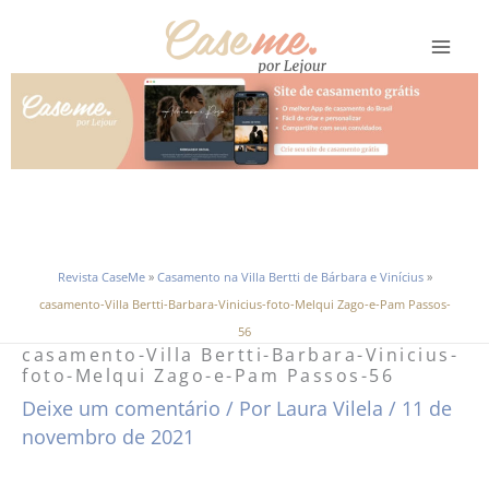
Ir
para
o
conteúdo
Revista CaseMe
»
Casamento na Villa Bertti de Bárbara e Vinícius
»
casamento-Villa Bertti-Barbara-Vinicius-foto-Melqui Zago-e-Pam Passos-
56
casamento-Villa Bertti-Barbara-Vinicius-
foto-Melqui Zago-e-Pam Passos-56
Deixe um comentário
/ Por
Laura Vilela
/
11 de
novembro de 2021