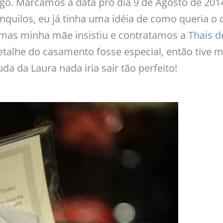
go. Marcamos a data pro dia 9 de Agosto de 20
nquilos, eu já tinha uma idéia de como queria o
, mas minha mãe insistiu e contratamos a
Thais d
talhe do casamento fosse especial, então tive m
a da Laura nada iria sair tão perfeito!