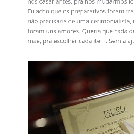
nos casar antes, pra nos mudarmos lo
Eu acho que os preparativos foram tra
não precisaria de uma cerimonialista
foram uns amores. Queria que cada de
mãe, pra escolher cada ítem. Sem a ajud