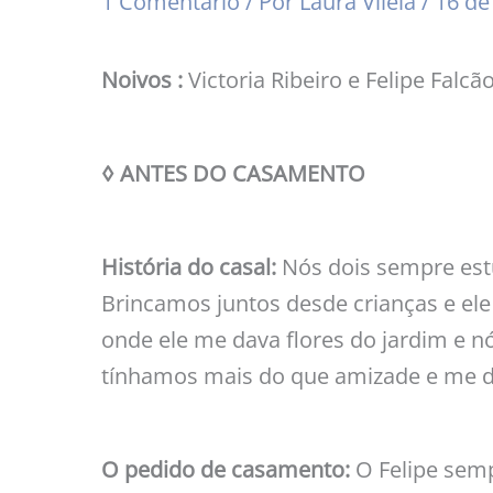
1 Comentário
/ Por
Laura Vilela
/
16 de
Noivos :
Victoria Ribeiro e Felipe Falcã
◊ ANTES DO CASAMENTO
História do casal:
Nós dois sempre est
Brincamos juntos desde crianças e el
onde ele me dava flores do jardim e
tínhamos mais do que amizade e me de
O pedido de casamento:
O Felipe sem