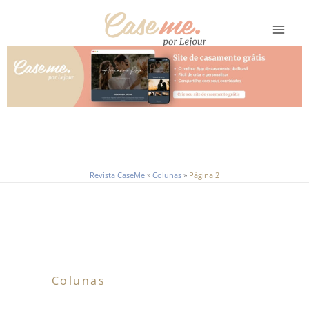
Ir
para
o
conteúdo
Revista CaseMe
»
Colunas
»
Página 2
Colunas