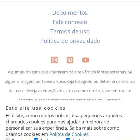
Depoimentos
Fale conosco
Termos de uso
Política de privacidade
Algumas imagens que aparecem no site vêm de fontes externas. Se
alguma imagem pertence a você, seja fotógrafo ou detenha os direitos
de uso e deseja a remoção do site caseme.com.br, favor entrar em
contato, que prontamente retiraremos do ar. Obrigada.
Granular
Este site usa cookies
Cookie
Control
Este site, como muitos outros, usa pequenos arquivos
chamados cookies para nos ajudar a melhorar e
personalizar sua experiência. Saiba mais sobre como
Lejour Presentes LTDA | CNPJ: 29.009.8111/0001-35
usamos cookies em
Polítca de Cookies
.
Um site de casamento por quem faz casamento