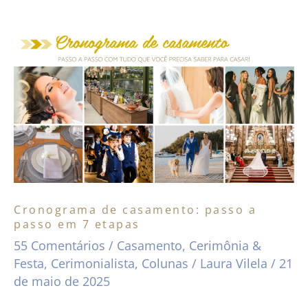
Cronograma
de
casamento:
passo
a
passo
em
7
etapas
Cronograma de casamento: passo a
passo em 7 etapas
55 Comentários
/
Casamento
,
Cerimônia &
Festa
,
Cerimonialista
,
Colunas
/
Laura Vilela
/
21
de maio de 2025