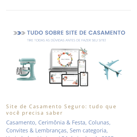
Site
de
Casamento
Seguro:
tudo
que
você
precisa
saber
Site de Casamento Seguro: tudo que
você precisa saber
Casamento
,
Cerimônia & Festa
,
Colunas
,
Convites & Lembranças
,
Sem categoria
,