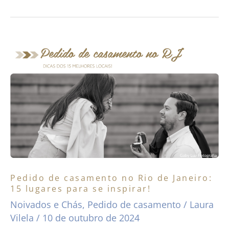
Pedido
de
casamento
no
Rio
de
Janeiro:
15
lugares
Pedido de casamento no Rio de Janeiro:
para
15 lugares para se inspirar!
se
Noivados e Chás
,
Pedido de casamento
/
Laura
inspirar!
Vilela
/
10 de outubro de 2024