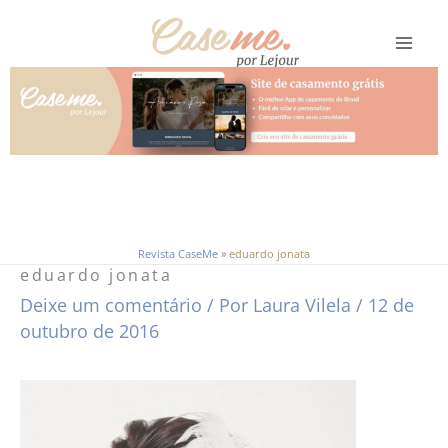
Ir
para
o
conteúdo
Revista CaseMe
»
eduardo jonata
eduardo jonata
Deixe um comentário
/ Por
Laura Vilela
/
12 de
outubro de 2016