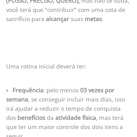
(POSSO, PRECISO, QUERO),
mas não se iluda,
você terá que “contribuir” com uma cota de
sacrifício para
alcançar
suas
metas
.
Uma rotina inicial deverá ter:
› Frequência
: pelo menos
03 vezes por
semana
, se conseguir incluir mais dias, isso
irá ajudar a reduzir o tempo de conquista
dos
benefícios
da
atividade
física
, mas terá
que ter um maior controle dos dois itens a
seguir.