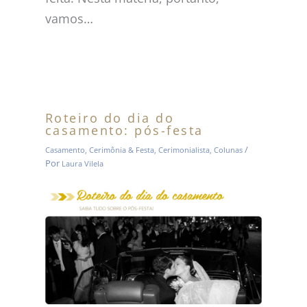
vamos…
Roteiro do dia do
casamento: pós-festa
/
Casamento
,
Cerimônia & Festa
,
Cerimonialista
,
Colunas
Por
Laura Vilela