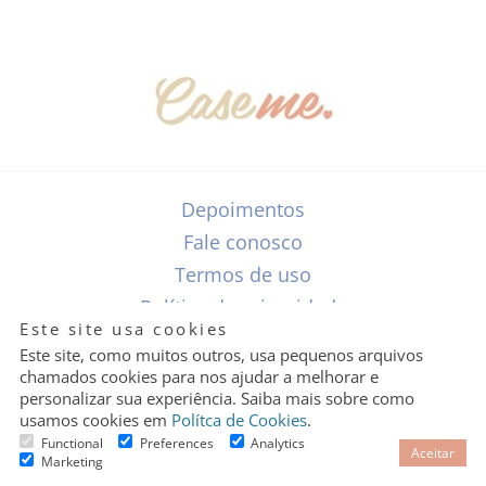
Depoimentos
Fale conosco
Termos de uso
Política de privacidade
Granular
Este site usa cookies
Cookie
Control
Este site, como muitos outros, usa pequenos arquivos
chamados cookies para nos ajudar a melhorar e
personalizar sua experiência. Saiba mais sobre como
Algumas imagens que aparecem no site vêm de fontes externas. Se
usamos cookies em
Polítca de Cookies
.
Functional
Preferences
Analytics
alguma imagem pertence a você, seja fotógrafo ou detenha os direitos
Aceitar
Marketing
de uso e deseja a remoção do site caseme.com.br, favor entrar em