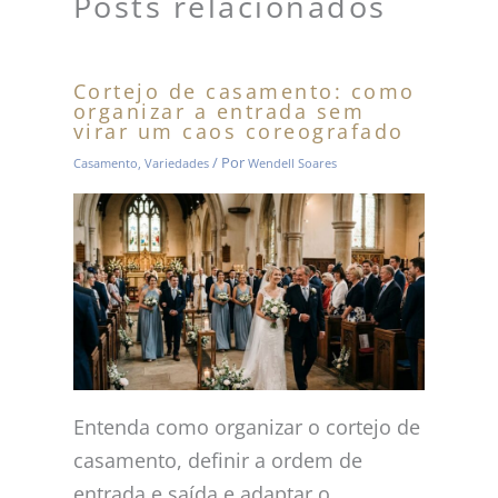
Posts relacionados
Cortejo de casamento: como
organizar a entrada sem
virar um caos coreografado
/ Por
Casamento
,
Variedades
Wendell Soares
Entenda como organizar o cortejo de
casamento, definir a ordem de
entrada e saída e adaptar o