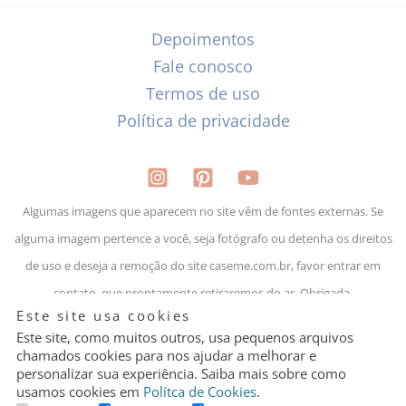
Depoimentos
Fale conosco
Termos de uso
Política de privacidade
Algumas imagens que aparecem no site vêm de fontes externas. Se
alguma imagem pertence a você, seja fotógrafo ou detenha os direitos
de uso e deseja a remoção do site caseme.com.br, favor entrar em
contato, que prontamente retiraremos do ar. Obrigada.
Granular
Este site usa cookies
Cookie
Control
Este site, como muitos outros, usa pequenos arquivos
chamados cookies para nos ajudar a melhorar e
personalizar sua experiência. Saiba mais sobre como
Lejour Presentes LTDA | CNPJ: 29.009.8111/0001-35
usamos cookies em
Polítca de Cookies
.
Um site de casamento por quem faz casamento