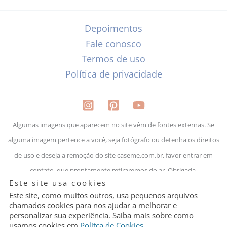
Depoimentos
Fale conosco
Termos de uso
Política de privacidade
Algumas imagens que aparecem no site vêm de fontes externas. Se
alguma imagem pertence a você, seja fotógrafo ou detenha os direitos
de uso e deseja a remoção do site caseme.com.br, favor entrar em
contato, que prontamente retiraremos do ar. Obrigada.
Granular
Este site usa cookies
Cookie
Control
Este site, como muitos outros, usa pequenos arquivos
chamados cookies para nos ajudar a melhorar e
personalizar sua experiência. Saiba mais sobre como
Lejour Presentes LTDA | CNPJ: 29.009.8111/0001-35
usamos cookies em
Polítca de Cookies
.