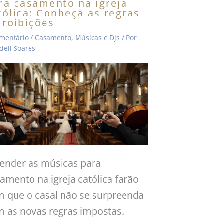
ra casamento na igreja
tólica: Conheça as regras
proibições
mentário
/
Casamento
,
Músicas e Djs
/ Por
ell Soares
ender as músicas para
amento na igreja católica farão
 que o casal não se surpreenda
 as novas regras impostas.