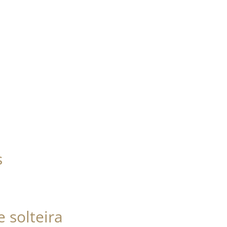
s
e solteira