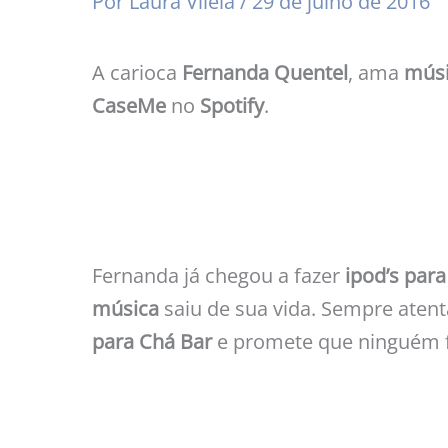
Por
Laura Vilela
/
29 de julho de 2016
A carioca
Fernanda Quentel
, ama
mús
CaseMe
no
Spotify
.
Fernanda já chegou a fazer
ipod’s par
música
saiu de sua vida. Sempre aten
para Chá Bar
e promete que ninguém f