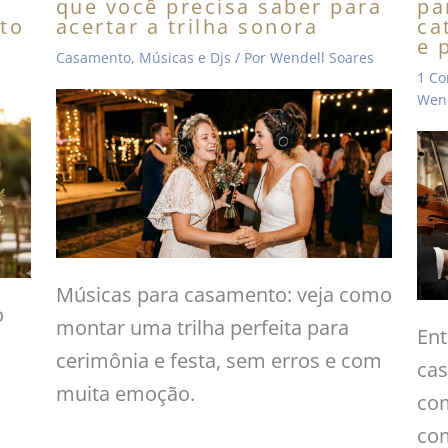
que você precisa saber para
pa
to
acertar a trilha sonora
ca
e 
Casamento
,
Músicas e Djs
/ Por
Wendell Soares
1 Co
Wend
Músicas para casamento: veja como
o
montar uma trilha perfeita para
Ent
cerimônia e festa, sem erros e com
cas
muita emoção.
com
com