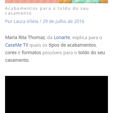
Acabamentos para o toldo do seu
casamento
Por
Laura Vilela
/
29 de julho de 2016
Maria Rita Thomaz
, da
Lonarte
, explica para o
CaseMe TV
quais os
tipos de acabamentos
,
cores
e
formatos
possíveis para o
toldo do seu
casamento
.