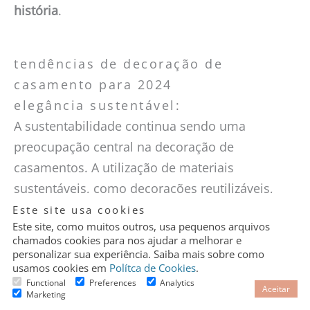
história
.
tendências de decoração de
casamento para 2024
elegância sustentável:
A sustentabilidade continua sendo uma
preocupação central na decoração de
casamentos. A utilização de materiais
sustentáveis, como decorações reutilizáveis,
Granular
flores locais e sazonais, plantas em vasos,
Este site usa cookies
Cookie
Control
Este site, como muitos outros, usa pequenos arquivos
elementos de decoração e papelaria reciclados,
chamados cookies para nos ajudar a melhorar e
está em alta. Além disso, casais estão optando
personalizar sua experiência. Saiba mais sobre como
usamos cookies em
Polítca de Cookies
.
por
práticas eco-friendly,
como iluminação de
Functional
Preferences
Analytics
Aceitar
baixo consumo e redução do desperdício
Marketing