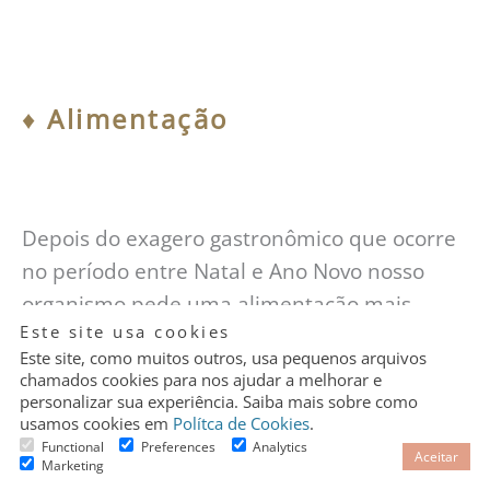
♦︎
Alimentação
Depois do exagero gastronômico que ocorre
no período entre Natal e Ano Novo nosso
organismo pede uma alimentação mais
Granular
Este site usa cookies
Cookie
regrada e mais leve.
Control
Este site, como muitos outros, usa pequenos arquivos
chamados cookies para nos ajudar a melhorar e
personalizar sua experiência. Saiba mais sobre como
usamos cookies em
Polítca de Cookies
.
Functional
Preferences
Analytics
Aceitar
Marketing