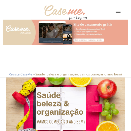
Ir
para
o
conteúdo
Revista CaseMe
»
Saúde, beleza e organização: vamos começar o ano bem?