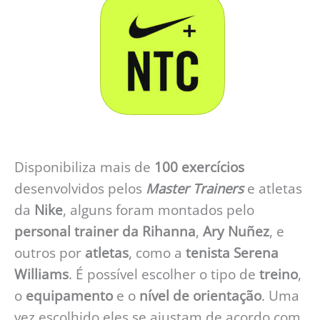
Disponibiliza mais de
100 exercícios
desenvolvidos pelos
Master Trainers
e atletas
da
Nike
, alguns foram montados pelo
personal trainer da Rihanna
,
Ary Nuñez
, e
outros por
atletas
, como a
tenista Serena
Williams
. É possível escolher o tipo de
treino
,
o
equipamento
e o
nível de orientação
. Uma
vez escolhido eles se ajustam de acordo com