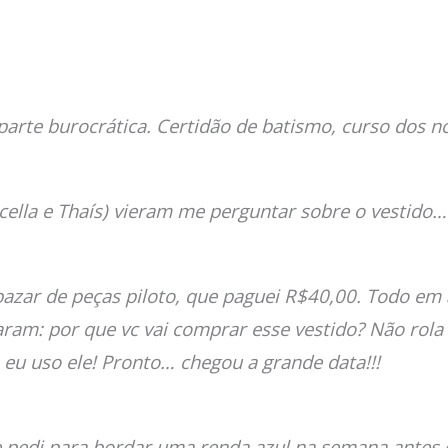
arte burocrática. Certidão de batismo, curso dos n
ella e Thaís) vieram me perguntar sobre o vestido… 
zar de peças piloto, que paguei R$40,00. Todo em 
ram: por que vc vai comprar esse vestido? Não rola
 eu uso ele! Pronto… chegou a grande data!!!
 e pedi para bordar uma renda azul na semana antes 