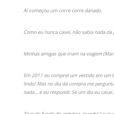
Aí começou um corre corre danado.
Como eu nunca casei, não sabia nada da p
Minhas amigas que iriam na viagem (Marc
Em 2011 eu comprei um vestido em um ba
lindo! Mas no dia da compra me pergunta
nada… e eu respondi: Se um dia eu casar,
Tirei do fundo do armário, mandei lavar