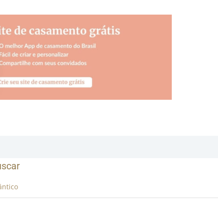
uscar
ntico